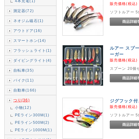
4本充電(1)
販売価格(税込
測定器(72)
ソフトルアー 
ネオジム磁石(1)
アウトドア(16)
スマートホン(14)
ルアー スプー
フラッシュライト(1)
ーガー
販売価格(税込
ダイビングライト(4)
スプーン 20個
自転車(35)
バイク(11)
自動車(166)
つり(36)
ジグフック付き
販売価格(税込
小物(12)
PEライン300M(1)
ソフトルアー 
PEライン500M(2)
PEライン1000M(1)