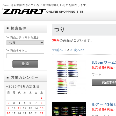
Zmartは店頭販売されていない高性能や珍しいものを販売します。
検索条件
■
つり
商品カテゴリから選ぶ
36件
の商品がございます。
<<前へ
1
2
3
次へ>>
商品名を入力
8.5cmワーム
販売価格(税込
ワーム
営業カレンダー
■
2026年8月の定休日
日
月
火
水
木
金
土
1
2
3
4
5
6
7
8
ルアー 43個セッ
9
10
11
12
13
14
15
販売価格(税込
16
17
18
19
20
21
22