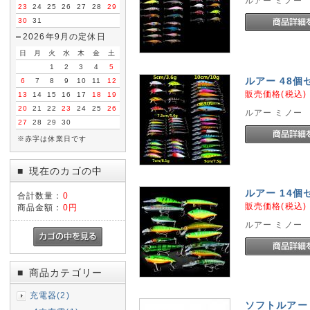
ルアー ミノー
23
24
25
26
27
28
29
30
31
2026年9月の定休日
日
月
火
水
木
金
土
1
2
3
4
5
ルアー 48個セッ
6
7
8
9
10
11
12
販売価格(税込
13
14
15
16
17
18
19
20
21
22
23
24
25
26
ルアー ミノー
27
28
29
30
※赤字は休業日です
現在のカゴの中
■
ルアー 14個
合計数量：
0
販売価格(税込
商品金額：
0円
ルアー ミノー
商品カテゴリー
■
充電器(2)
ソフトルアー 