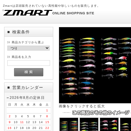
Zmartは店頭販売されていない高性能や珍しいものを販売します。
検索条件
■
商品カテゴリから選ぶ
商品名を入力
営業カレンダー
■
2026年8月の定休日
日
月
火
水
木
金
土
画像をクリックすると拡大
1
2
3
4
5
6
7
8
9
10
11
12
13
14
15
16
17
18
19
20
21
22