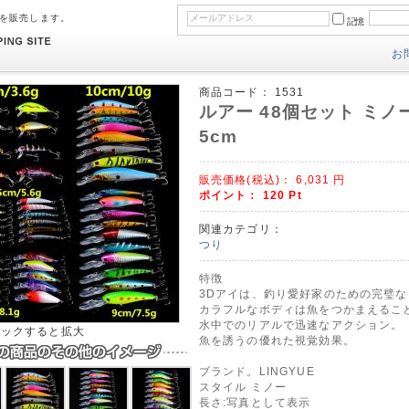
のを販売します。
記憶
お
商品コード：
1531
ルアー 48個セット ミノー 1
5cm
販売価格(税込)：
6,031
円
ポイント：
120
Pt
関連カテゴリ：
つり
特徴
3Dアイは、釣り愛好家のための完璧
カラフルなボディは魚をつかまえるこ
水中でのリアルで迅速なアクション。
リックすると拡大
魚を誘うの優れた視覚効果。
ブランド。LINGYUE
スタイル ミノー
長さ:写真として表示