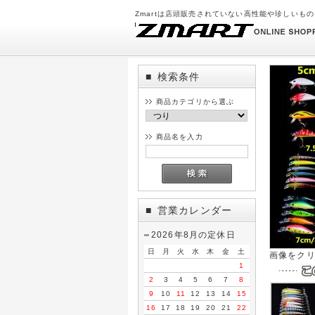
Zmartは店頭販売されていない高性能や珍しいも
検索条件
■
商品カテゴリから選ぶ
商品名を入力
営業カレンダー
■
2026年8月の定休日
日
月
火
水
木
金
土
画像をク
1
2
3
4
5
6
7
8
9
10
11
12
13
14
15
16
17
18
19
20
21
22