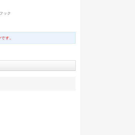
フック
中です。