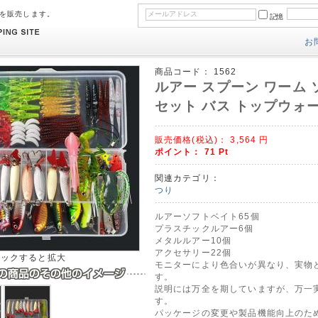
のを販売します。
記憶
お
商品コード：
1562
ルアー スプーン ワーム ソ
セット バス トップウォ
販売価格(税込)：
3,564
円
ポイント：
71
Pt
関連カテゴリ：
つり
ルアーソフトベイト65個
プラスチックルアー6個
メタルルアー10個
アクセサリー22個
リックすると拡大
モニターにより色合いが異なり、実物
す。
説明には万全を期していますが、万一
す。
パッケージの変更や製品機能向上のた