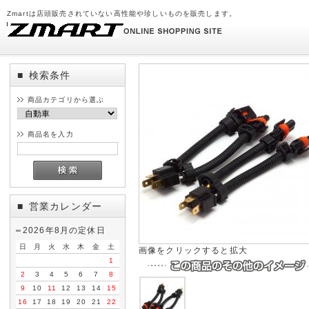
Zmartは店頭販売されていない高性能や珍しいものを販売します。
検索条件
■
商品カテゴリから選ぶ
商品名を入力
営業カレンダー
■
2026年8月の定休日
日
月
火
水
木
金
土
画像をクリックすると拡大
1
2
3
4
5
6
7
8
9
10
11
12
13
14
15
16
17
18
19
20
21
22