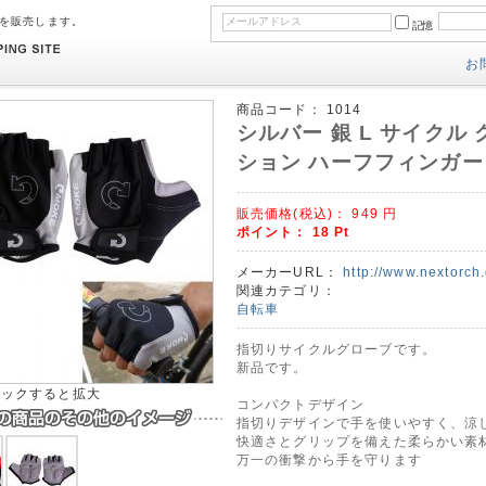
のを販売します。
記憶
お
商品コード：
1014
シルバー 銀 L サイクル
ション ハーフフィンガー
販売価格(税込)：
949
円
ポイント：
18
Pt
メーカーURL：
http://www.nextorch
関連カテゴリ：
自転車
指切りサイクルグローブです。
新品です。
リックすると拡大
コンパクトデザイン
指切りデザインで手を使いやすく、涼
快適さとグリップを備えた柔らかい素
万一の衝撃から手を守ります