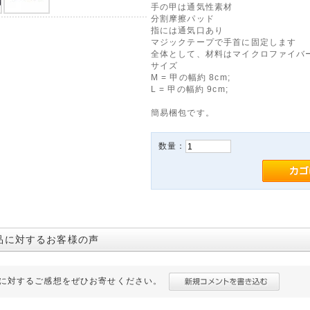
手の甲は通気性素材
分割摩擦パッド
指には通気口あり
マジックテープで手首に固定します
全体として、材料はマイクロファイバ
サイズ
M = 甲の幅約 8cm;
L = 甲の幅約 9cm;
簡易梱包です。
数量：
品に対するお客様の声
に対するご感想をぜひお寄せください。