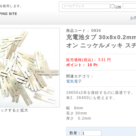
のを販売します。
記憶
お
商品コード：
0934
充電池タブ 30x8x0.2m
オン ニッケルメッキ ス
販売価格(税込)：
531
円
ポイント：
10
Pt
関連カテゴリ：
電気電子
18650x2本を接続するのに最適です。
単2、26650にも使えます。
幅 8mm
リックすると拡大
長さ 30mm
厚さ 0.2mm
数量：