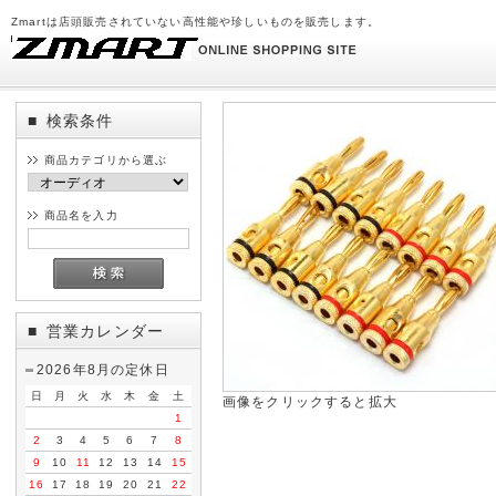
Zmartは店頭販売されていない高性能や珍しいものを販売します。
検索条件
■
商品カテゴリから選ぶ
商品名を入力
営業カレンダー
■
2026年8月の定休日
日
月
火
水
木
金
土
画像をクリックすると拡大
1
2
3
4
5
6
7
8
9
10
11
12
13
14
15
16
17
18
19
20
21
22