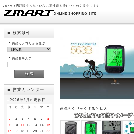
Zmartは店頭販売されていない高性能や珍しいものを販売します。
検索条件
■
商品カテゴリから選ぶ
商品名を入力
営業カレンダー
■
2026年8月の定休日
日
月
火
水
木
金
土
画像をクリックすると拡大
1
2
3
4
5
6
7
8
9
10
11
12
13
14
15
16
17
18
19
20
21
22