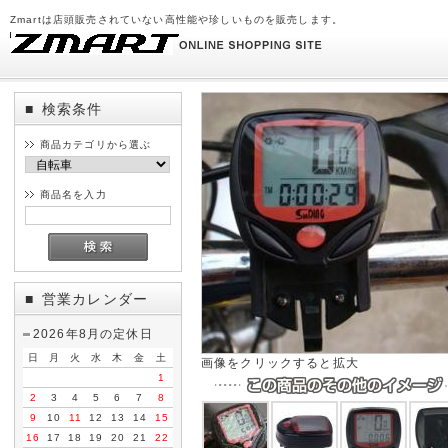
Zmartは店頭販売されていない高性能や珍しいものを販売します。
検索条件
■
商品カテゴリから選ぶ
商品名を入力
営業カレンダー
■
2026年8月の定休日
日
月
火
水
木
金
土
画像をクリックすると拡大
1
2
3
4
5
6
7
8
9
10
11
12
13
14
15
16
17
18
19
20
21
22