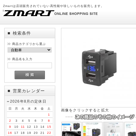
Zmartは店頭販売されていない高性能や珍しいものを販売します。
検索条件
■
商品カテゴリから選ぶ
商品名を入力
営業カレンダー
■
2026年8月の定休日
日
月
火
水
木
金
土
画像をクリックすると拡大
1
2
3
4
5
6
7
8
9
10
11
12
13
14
15
16
17
18
19
20
21
22