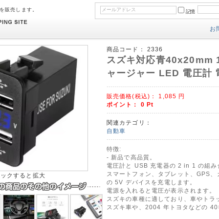
のを販売します。
記憶
お
商品コード：
2336
スズキ対応青40x20mm 
ャージャー LED 電圧計
販売価格(税込)：
1,085
円
ポイント：
0
Pt
関連カテゴリ：
自動車
特徴:
- 新品で高品質。
電圧計と USB 充電器の 2 in 1 の組
スマートフォン、タブレット、GPS、カ
リックすると拡大
の 5V デバイスを充電します。
電源を入れると電圧が表示されます。
スズキの車種に適しており、車やトラ
スズキ車や、2004 年トヨタなどの 4