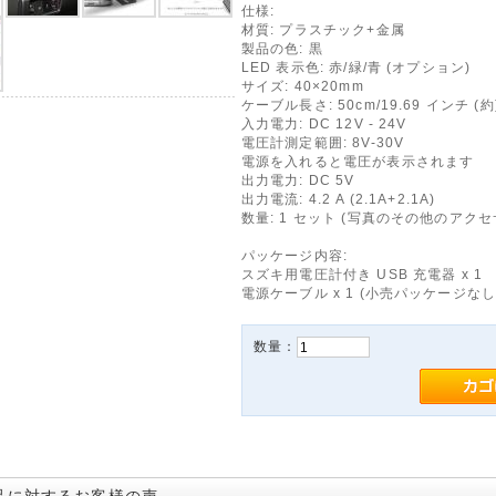
仕様:
材質: プラスチック+金属
製品の色: 黒
LED 表示色: 赤/緑/青 (オプション)
サイズ: 40×20mm
ケーブル長さ: 50cm/19.69 インチ (約
入力電力: DC 12V - 24V
電圧計測定範囲: 8V-30V
電源を入れると電圧が表示されます
出力電力: DC 5V
出力電流: 4.2 A (2.1A+2.1A)
数量: 1 セット (写真のその他のアク
パッケージ内容:
スズキ用電圧計付き USB 充電器 x 1
電源ケーブル x 1 (小売パッケージなし
数量：