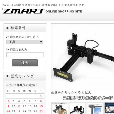
Zmartは店頭販売されていない高性能や珍しいものを販売します。
検索条件
■
商品カテゴリから選ぶ
商品名を入力
営業カレンダー
■
2026年8月の定休日
日
月
火
水
木
金
土
画像をクリックすると拡大
1
2
3
4
5
6
7
8
9
10
11
12
13
14
15
16
17
18
19
20
21
22