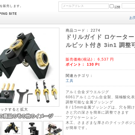
のを販売します。
記憶
お
商品コード：
2274
ドリルガイド ロケーター パ
ルビット付き 3in1 調整
販売価格(税込)：
6,537
円
ポイント：
130
Pt
関連カテゴリ：
工具
アルミ合金ダウエルジグ
6061アルミニウム合金製、陽極酸化
調整可能な金属ブッシング
8 / 15mm金属ブッシングは、穴を
リックすると拡大
さと穴の深さを簡単に調整できます
アプリケーション
木工、さまざまな厚さのクイックポジ
が簡単です。