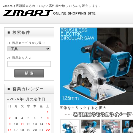
Zmartは店頭販売されていない高性能や珍しいものを販売します。
検索条件
■
商品カテゴリから選ぶ
商品名を入力
営業カレンダー
■
2026年8月の定休日
日
月
火
水
木
金
土
画像をクリックすると拡大
1
2
3
4
5
6
7
8
9
10
11
12
13
14
15
16
17
18
19
20
21
22