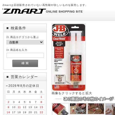
Zmartは店頭販売されていない高性能や珍しいものを販売します。
検索条件
■
商品カテゴリから選ぶ
商品名を入力
営業カレンダー
■
2026年8月の定休日
日
月
火
水
木
金
土
画像をクリックすると拡大
1
2
3
4
5
6
7
8
9
10
11
12
13
14
15
16
17
18
19
20
21
22