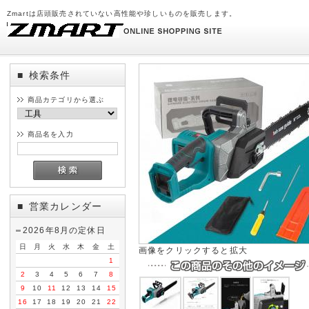
Zmartは店頭販売されていない高性能や珍しいものを販売します。
検索条件
■
商品カテゴリから選ぶ
商品名を入力
営業カレンダー
■
2026年8月の定休日
日
月
火
水
木
金
土
画像をクリックすると拡大
1
2
3
4
5
6
7
8
9
10
11
12
13
14
15
16
17
18
19
20
21
22