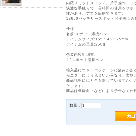
内蔵リミットスイッチ、片手操作、フ
快適な手触りで、長時間の使用をサポ
性があり、労力を節約できます。
18650バッテリースポット溶接機に
仕様:
名前:スポット溶接ペン
アイテムサイズ:155 * 45 * 25mm
アイテムの重量:250g
包装内容明細書:
1 *スポット溶接ペン
輸入品につき、パッケージに痛みがあ
モニターにより色合いが異なり、実物
商品説明には万全を期していますが、
たします。
商品は機能向上などにより予告なく仕
数量：