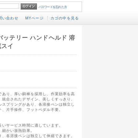
パスワードを忘れた方
問い合わせ
MYページ
カゴの中を見る
 バッテリー ハンドヘルド 溶
蔵スイ
であり、厚い銅棒を採用し、作業効率を高
。統合されたデザイン、美しくすっきり、
ルスプリングがあり、各溶接ペンは独立し
チ、片手操作、フットペダル不要。
長いサービス時間に適しています。
、細かい放熱効果。
り、各溶接ペンは独立して伸縮できます。