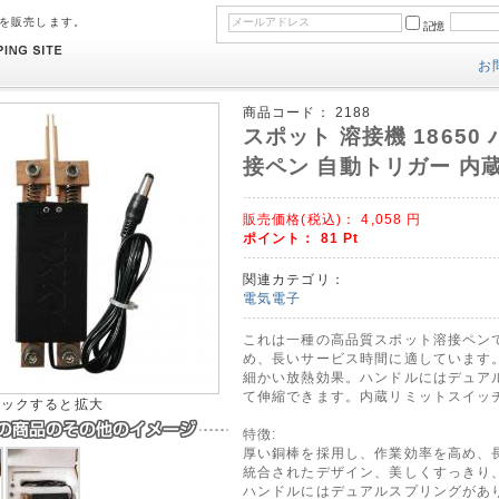
のを販売します。
記憶
お
商品コード：
2188
スポット 溶接機 18650
接ペン 自動トリガー 内
販売価格(税込)：
4,058
円
ポイント：
81
Pt
関連カテゴリ：
電気電子
これは一種の高品質スポット溶接ペン
め、長いサービス時間に適しています
細かい放熱効果。ハンドルにはデュア
て伸縮できます。内蔵リミットスイッ
リックすると拡大
特徴:
厚い銅棒を採用し、作業効率を高め、
統合されたデザイン、美しくすっきり
ハンドルにはデュアルスプリングがあ