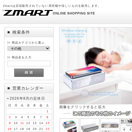
Zmartは店頭販売されていない高性能や珍しいものを販売します。
検索条件
■
商品カテゴリから選ぶ
商品名を入力
営業カレンダー
■
2026年8月の定休日
日
月
火
水
木
金
土
画像をクリックすると拡大
1
2
3
4
5
6
7
8
9
10
11
12
13
14
15
16
17
18
19
20
21
22