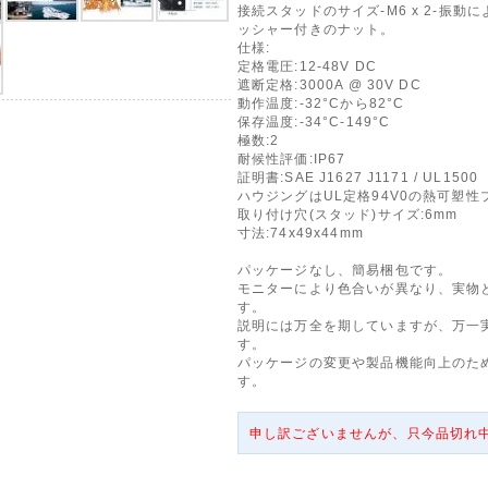
接続スタッドのサイズ-M6 x 2-振
ッシャー付きのナット。
仕様:
定格電圧:12-48V DC
遮断定格:3000A @ 30V DC
動作温度:-32°Cから82°C
保存温度:-34°C-149°C
極数:2
耐候性評価:IP67
証明書:SAE J1627 J1171 / UL1500
ハウジングはUL定格94V0の熱可塑性
取り付け穴(スタッド)サイズ:6mm
寸法:74x49x44mm
パッケージなし、簡易梱包です。
モニターにより色合いが異なり、実物
す。
説明には万全を期していますが、万一
す。
パッケージの変更や製品機能向上のた
す。
申し訳ございませんが、只今品切れ