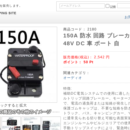
のを販売します。
記憶
お
商品コード：
2180
150A 防水 回路 ブレー
48V DC 車 ボート 自
販売価格(税込)：
2,542
円
ポイント：
50
Pt
関連カテゴリ：
オーディオ
特徴:
補助DC電気システムでの使用に適し
ルトリップ回路ブレーカー。モーター
で、電流の過負荷または短絡が発生し
リックすると拡大
保護ゴムキャップは、不要な短絡を防
トラック、バス、キャンピングカー、
に通常見られる切り替え可能な表面実
エンジンルームやビルジエリアでの使
手動トリップスイッチにより、緊急時