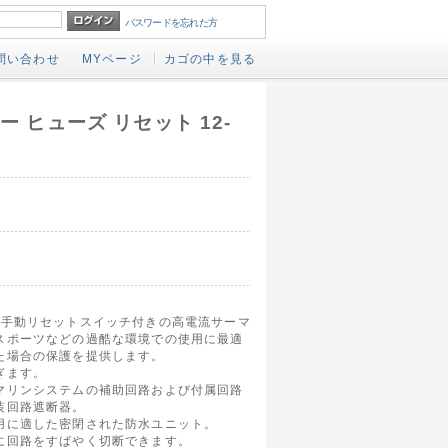
パスワードを忘れた方
問い合わせ
MYページ
カゴの中を見る
カー ヒューズ リセット 12-
た手動リセットスイッチ付きの高電流サーマ
スポーツなどの過酷な環境での使用に最適
た場合の保護を提供します。
ぎます。
マリンシステムの補助回路および付属回路
装回路遮断器。
用に適した密閉された防水ユニット。
に回路をすばやく切断できます。