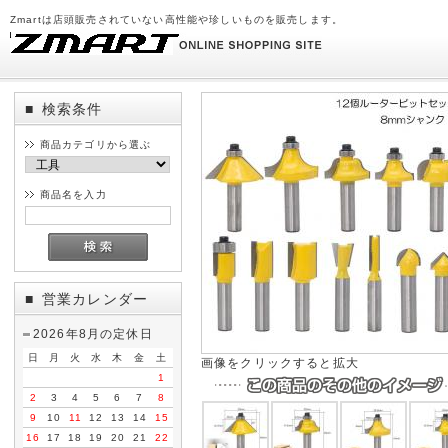
Zmartは店頭販売されていない高性能や珍しいものを販売します。
検索条件
■
商品カテゴリから選ぶ
商品名を入力
営業カレンダー
■
2026年8月の定休日
日
月
火
水
木
金
土
画像をクリックすると拡大
1
2
3
4
5
6
7
8
9
10
11
12
13
14
15
16
17
18
19
20
21
22