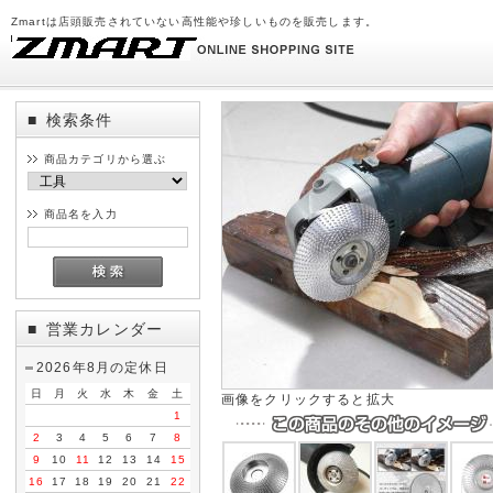
Zmartは店頭販売されていない高性能や珍しいものを販売します。
検索条件
■
商品カテゴリから選ぶ
商品名を入力
営業カレンダー
■
2026年8月の定休日
日
月
火
水
木
金
土
画像をクリックすると拡大
1
2
3
4
5
6
7
8
9
10
11
12
13
14
15
16
17
18
19
20
21
22