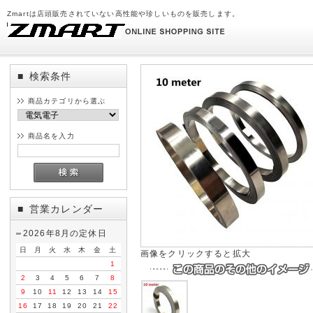
Zmartは店頭販売されていない高性能や珍しいものを販売します。
検索条件
■
商品カテゴリから選ぶ
商品名を入力
営業カレンダー
■
2026年8月の定休日
日
月
火
水
木
金
土
画像をクリックすると拡大
1
2
3
4
5
6
7
8
9
10
11
12
13
14
15
16
17
18
19
20
21
22