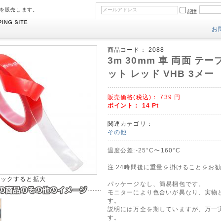
のを販売します。
記憶
お
商品コード：
2088
3m 30mm 車 両面 テ
ット レッド VHB 3メー
販売価格(税込)：
739
円
ポイント：
14
Pt
関連カテゴリ：
その他
温度公差:-25°C〜160°C
注:24時間後に重量を掛けることをお勧
リックすると拡大
パッケージなし、簡易梱包です。
モニターにより色合いが異なり、実物
す。
説明には万全を期していますが、万一
す。