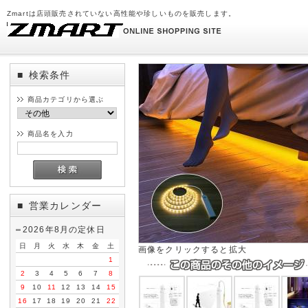
Zmartは店頭販売されていない高性能や珍しいものを販売します。
検索条件
■
商品カテゴリから選ぶ
商品名を入力
営業カレンダー
■
2026年8月の定休日
日
月
火
水
木
金
土
画像をクリックすると拡大
1
2
3
4
5
6
7
8
9
10
11
12
13
14
15
16
17
18
19
20
21
22