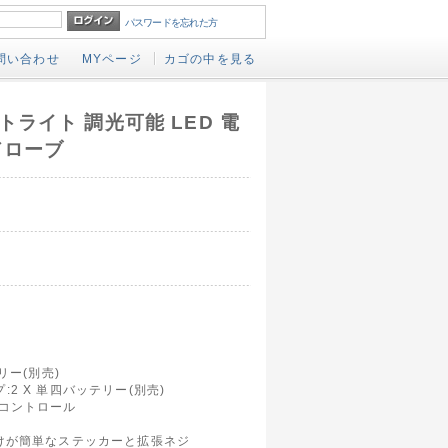
パスワードを忘れた方
問い合わせ
MYページ
カゴの中を見る
ライト 調光可能 LED 電
ドローブ
リー(別売)
2 X 単四バッテリー(別売)
コントロール
けが簡単なステッカーと拡張ネジ