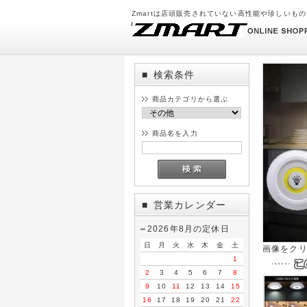
Zmartは店頭販売されていない高性能や珍しいも
検索条件
■
商品カテゴリから選ぶ
商品名を入力
営業カレンダー
■
2026年8月の定休日
日
月
火
水
木
金
土
画像をク
1
2
3
4
5
6
7
8
9
10
11
12
13
14
15
16
17
18
19
20
21
22