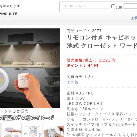
のを販売します。
記憶
お
商品コード：
2077
リモコン付き キャビネット
池式 クローゼット ワー
販売価格(税込)：
2,221
円
ポイント：
44
Pt
関連カテゴリ：
その他
素材:ABS / PC
電圧:4.5V
LED:3W COB LED
明るさ:150ルーメン
リックすると拡大
軽量バッテリータイプ:3 X 単四バッテ
リモートコントロールバッテリータイプ:
スイッチタイプ:タップまたはリモート
制御距離:最大4.5m
2つの簡単なインストール方法:貼り付