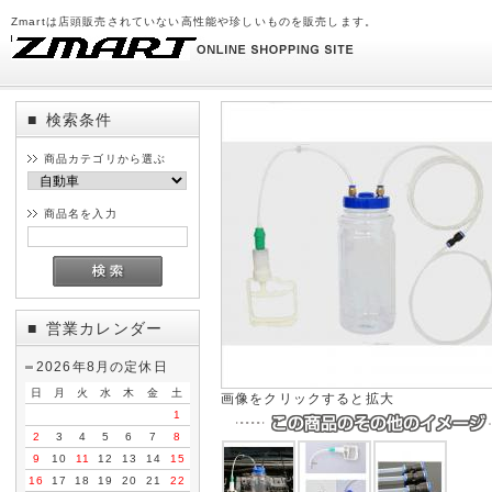
Zmartは店頭販売されていない高性能や珍しいものを販売します。
検索条件
■
商品カテゴリから選ぶ
商品名を入力
営業カレンダー
■
2026年8月の定休日
日
月
火
水
木
金
土
画像をクリックすると拡大
1
2
3
4
5
6
7
8
9
10
11
12
13
14
15
16
17
18
19
20
21
22