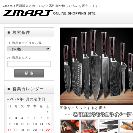
Zmartは店頭販売されていない高性能や珍しいものを販売します。
検索条件
■
商品カテゴリから選ぶ
商品名を入力
営業カレンダー
■
2026年8月の定休日
日
月
火
水
木
金
土
画像をクリックすると拡大
1
2
3
4
5
6
7
8
9
10
11
12
13
14
15
16
17
18
19
20
21
22