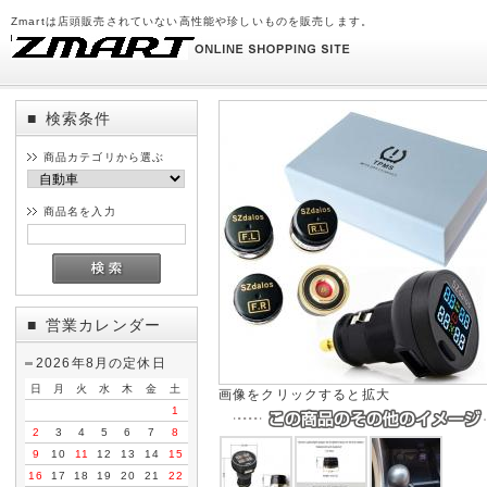
Zmartは店頭販売されていない高性能や珍しいものを販売します。
検索条件
■
商品カテゴリから選ぶ
商品名を入力
営業カレンダー
■
2026年8月の定休日
日
月
火
水
木
金
土
画像をクリックすると拡大
1
2
3
4
5
6
7
8
9
10
11
12
13
14
15
16
17
18
19
20
21
22