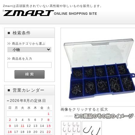
Zmartは店頭販売されていない高性能や珍しいものを販売します。
検索条件
■
商品カテゴリから選ぶ
商品名を入力
営業カレンダー
■
2026年8月の定休日
日
月
火
水
木
金
土
画像をクリックすると拡大
1
2
3
4
5
6
7
8
9
10
11
12
13
14
15
16
17
18
19
20
21
22