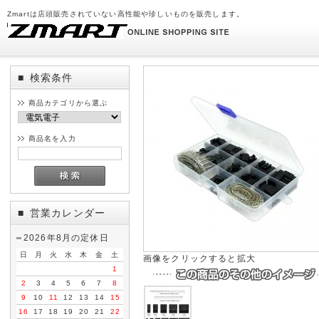
Zmartは店頭販売されていない高性能や珍しいものを販売します。
検索条件
■
商品カテゴリから選ぶ
商品名を入力
営業カレンダー
■
2026年8月の定休日
日
月
火
水
木
金
土
画像をクリックすると拡大
1
2
3
4
5
6
7
8
9
10
11
12
13
14
15
16
17
18
19
20
21
22