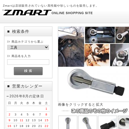
Zmartは店頭販売されていない高性能や珍しいものを販売します。
検索条件
■
商品カテゴリから選ぶ
商品名を入力
営業カレンダー
■
2026年8月の定休日
日
月
火
水
木
金
土
画像をクリックすると拡大
1
2
3
4
5
6
7
8
9
10
11
12
13
14
15
16
17
18
19
20
21
22