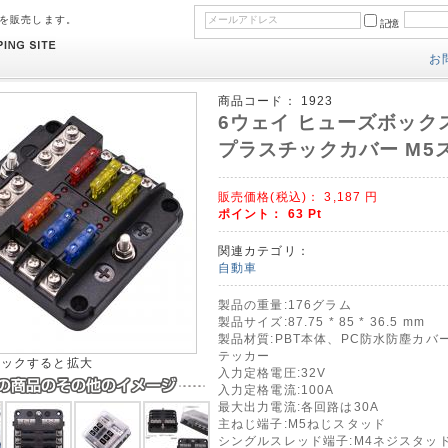
のを販売します。
記憶
お
商品コード：
1923
6ウェイ ヒューズボックス
プラスチックカバー M5ス
販売価格(税込)：
3,187
円
ポイント：
63
Pt
関連カテゴリ：
自動車
製品の重量:176グラム
製品サイズ:87.75 * 85 * 36.5 mm
製品材質:PBT本体、PC防水防塵カバ
テッカー
リックすると拡大
入力定格電圧:32V
入力定格電流:100A
最大出力電流:各回路は30A
主ねじ端子:M5ねじスタッド
シングルスレッド端子:M4ネジスタッ