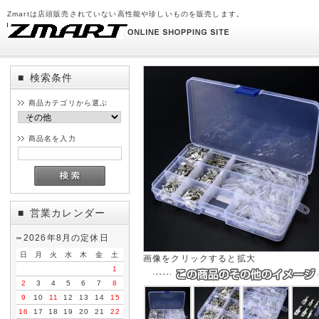
Zmartは店頭販売されていない高性能や珍しいものを販売します。
検索条件
■
商品カテゴリから選ぶ
商品名を入力
営業カレンダー
■
2026年8月の定休日
日
月
火
水
木
金
土
画像をクリックすると拡大
1
2
3
4
5
6
7
8
9
10
11
12
13
14
15
16
17
18
19
20
21
22