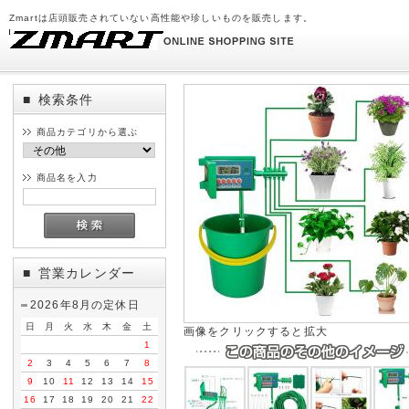
Zmartは店頭販売されていない高性能や珍しいものを販売します。
検索条件
■
商品カテゴリから選ぶ
商品名を入力
営業カレンダー
■
2026年8月の定休日
日
月
火
水
木
金
土
画像をクリックすると拡大
1
2
3
4
5
6
7
8
9
10
11
12
13
14
15
16
17
18
19
20
21
22