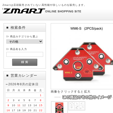
Zmartは店頭販売されていない高性能や珍しいものを販売します。
検索条件
■
商品カテゴリから選ぶ
商品名を入力
営業カレンダー
■
2026年8月の定休日
日
月
火
水
木
金
土
画像をクリックすると拡大
1
2
3
4
5
6
7
8
9
10
11
12
13
14
15
16
17
18
19
20
21
22