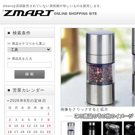
Zmartは店頭販売されていない高性能や珍しいものを販売します。
検索条件
■
商品カテゴリから選ぶ
商品名を入力
営業カレンダー
■
2026年8月の定休日
日
月
火
水
木
金
土
画像をクリックすると拡大
1
2
3
4
5
6
7
8
9
10
11
12
13
14
15
16
17
18
19
20
21
22