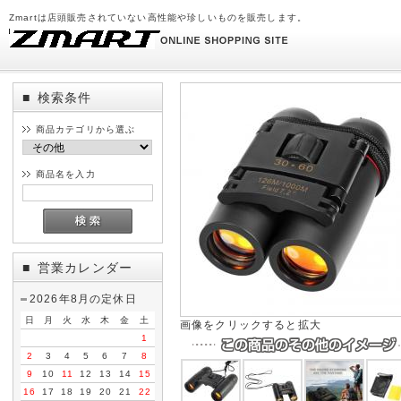
Zmartは店頭販売されていない高性能や珍しいものを販売します。
検索条件
■
商品カテゴリから選ぶ
商品名を入力
営業カレンダー
■
2026年8月の定休日
日
月
火
水
木
金
土
画像をクリックすると拡大
1
2
3
4
5
6
7
8
9
10
11
12
13
14
15
16
17
18
19
20
21
22