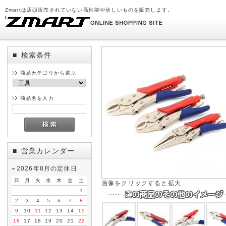
Zmartは店頭販売されていない高性能や珍しいものを販売します。
検索条件
■
商品カテゴリから選ぶ
商品名を入力
営業カレンダー
■
2026年8月の定休日
日
月
火
水
木
金
土
画像をクリックすると拡大
1
2
3
4
5
6
7
8
9
10
11
12
13
14
15
16
17
18
19
20
21
22