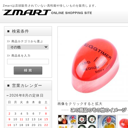
Zmartは店頭販売されていない高性能や珍しいものを販売します。
検索条件
■
商品カテゴリから選ぶ
商品名を入力
営業カレンダー
■
2026年8月の定休日
日
月
火
水
木
金
土
画像をクリックすると拡大
1
2
3
4
5
6
7
8
9
10
11
12
13
14
15
16
17
18
19
20
21
22