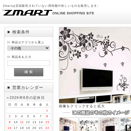
Zmartは店頭販売されていない高性能や珍しいものを販売します。
検索条件
■
商品カテゴリから選ぶ
商品名を入力
営業カレンダー
■
2026年8月の定休日
日
月
火
水
木
金
土
画像をクリックすると拡大
1
2
3
4
5
6
7
8
9
10
11
12
13
14
15
16
17
18
19
20
21
22