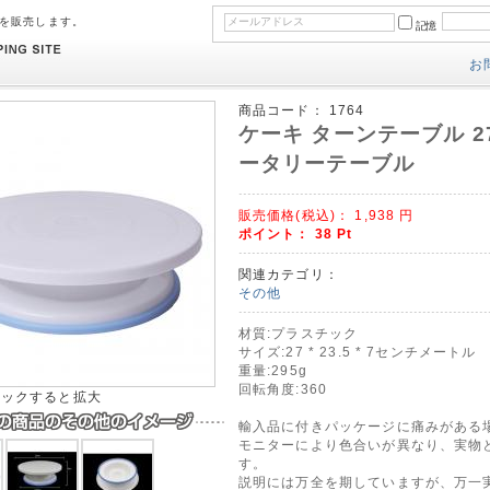
のを販売します。
記憶
お
商品コード：
1764
ケーキ ターンテーブル 27
ータリーテーブル
販売価格(税込)：
1,938
円
ポイント：
38
Pt
関連カテゴリ：
その他
材質:プラスチック
サイズ:27 * 23.5 * 7センチメートル
重量:295g
回転角度:360
リックすると拡大
輸入品に付きパッケージに痛みがある
モニターにより色合いが異なり、実物
す。
説明には万全を期していますが、万一