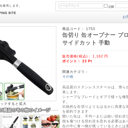
のを販売します。
記憶
お
商品コード：
1753
缶切り 缶オープナー プ
サイドカット 手動
販売価格(税込)：
1,162
円
ポイント：
23
Pt
関連カテゴリ：
その他
高品質のステンレススチールは、滑ら
束します。
シャープなブレードとギアで様々な種
す。
リックすると拡大
伝統的な缶切りよりもはるかに高度な
を節約できます
開いた缶は、不均一または鋭い切れ目
指を傷つける切れ目を恐れる必要はあ
缶の中に食べ物が残っているときには