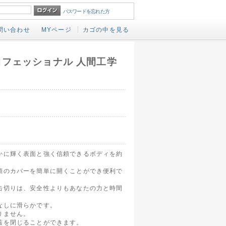
パスワードを忘れた方
問い合わせ
MYページ
カゴの中を見る
ロフェッショナル 人間工学
かに輝く表面と強く信頼できるボディを約
類のカバーを簡単に開くことができ便利で
缶切りは、安全性よりもあなたの力と時間
なしに滑らかです。
りません。
蓋を閉じることができます。