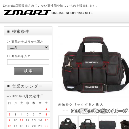
Zmartは店頭販売されていない高性能や珍しいものを販売します。
検索条件
■
商品カテゴリから選ぶ
商品名を入力
営業カレンダー
■
2026年8月の定休日
日
月
火
水
木
金
土
画像をクリックすると拡大
1
2
3
4
5
6
7
8
9
10
11
12
13
14
15
16
17
18
19
20
21
22