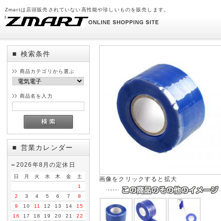
Zmartは店頭販売されていない高性能や珍しいものを販売します。
検索条件
■
商品カテゴリから選ぶ
商品名を入力
営業カレンダー
■
2026年8月の定休日
日
月
火
水
木
金
土
画像をクリックすると拡大
1
2
3
4
5
6
7
8
9
10
11
12
13
14
15
16
17
18
19
20
21
22