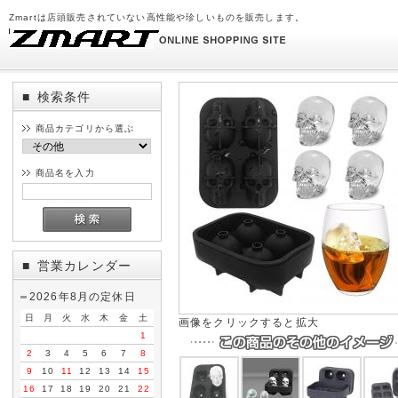
Zmartは店頭販売されていない高性能や珍しいものを販売します。
検索条件
■
商品カテゴリから選ぶ
商品名を入力
営業カレンダー
■
2026年8月の定休日
日
月
火
水
木
金
土
画像をクリックすると拡大
1
2
3
4
5
6
7
8
9
10
11
12
13
14
15
16
17
18
19
20
21
22