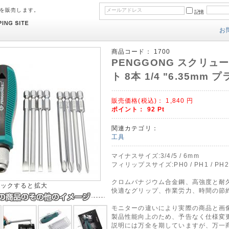
のを販売します。
記憶
お
商品コード：
1700
PENGGONG スクリ
ト 8本 1/4 "6.35mm
販売価格(税込)：
1,840
円
ポイント：
92
Pt
関連カテゴリ：
工具
マイナスサイズ:3/4/5 / 6mm
フィリップスサイズ:PH0 / PH1 / PH2 
クロムバナジウム合金鋼、高強度と耐
リックすると拡大
快適なグリップ、作業労力、時間の節
モニターの違いにより実際の商品と画
製品性能向上のため、予告なく仕様変
説明には万全を期していますが、万一