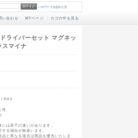
パスワードを忘れた方
問い合わせ
MYページ
カゴの中を見る
ュードライバーセット マグネッ
 プラスマイナ
/ PH3
久性
約
像には若干の違いがあります。
更する場合が御座います。
商品と異なる場合は商品を優先いたしま