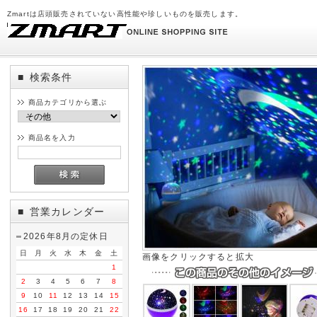
Zmartは店頭販売されていない高性能や珍しいものを販売します。
検索条件
■
商品カテゴリから選ぶ
商品名を入力
営業カレンダー
■
2026年8月の定休日
日
月
火
水
木
金
土
画像をクリックすると拡大
1
2
3
4
5
6
7
8
9
10
11
12
13
14
15
16
17
18
19
20
21
22