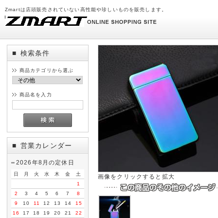
Zmartは店頭販売されていない高性能や珍しいものを販売します。
検索条件
■
商品カテゴリから選ぶ
商品名を入力
営業カレンダー
■
2026年8月の定休日
日
月
火
水
木
金
土
画像をクリックすると拡大
1
2
3
4
5
6
7
8
9
10
11
12
13
14
15
16
17
18
19
20
21
22