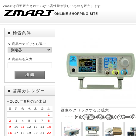
Zmartは店頭販売されていない高性能や珍しいものを販売します。
検索条件
■
商品カテゴリから選ぶ
商品名を入力
営業カレンダー
■
2026年8月の定休日
日
月
火
水
木
金
土
画像をクリックすると拡大
1
2
3
4
5
6
7
8
9
10
11
12
13
14
15
16
17
18
19
20
21
22